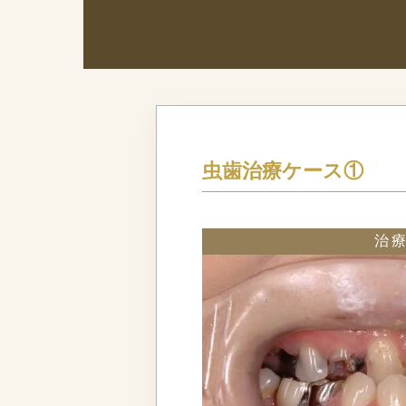
虫歯治療ケース①
治