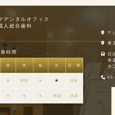
マデンタルオフィス
成人総合歯科
〒1
東
診療時間
日
有
水
木
金
土
日・祝
大
03
○
休診
○
★
休診
○
○
○
休診
休診