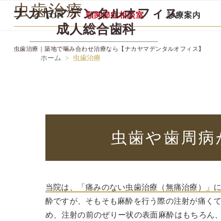
虫歯治療
ナカヤマデンタルオフィス
顎関節症相談室
診療案内
TOP
成人総合歯科
虫歯治療｜築地で噛み合わせ治療なら
【ナカヤマデンタルオフィス】
ホーム
虫歯治療
虫歯や歯周病
当院は、「痛みのない虫歯治療（無痛治療）」
酔ですが、そもそも麻酔を行う際の注射が痛く
め、注射の前のぜりー状の表面麻酔はもちろん、