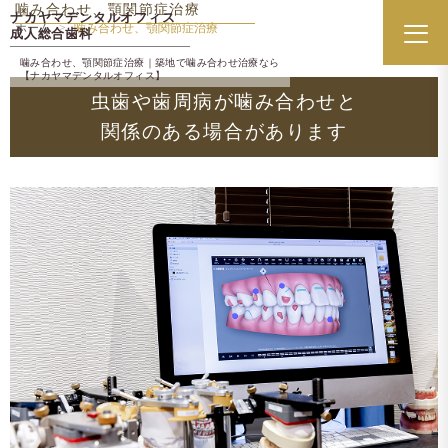
噛み合わせ、顎関節症治療
ナカヤマデンタルオフィス
ホーム
噛み合わせ、顎関節症治療
成人総合歯科
メニ
噛み合わせ、顎関節症治療｜築地で噛み合わせ治療なら
【ナカヤマデンタルオフィス】
虫歯や歯周病が噛み合わせと
関係のある場合があります