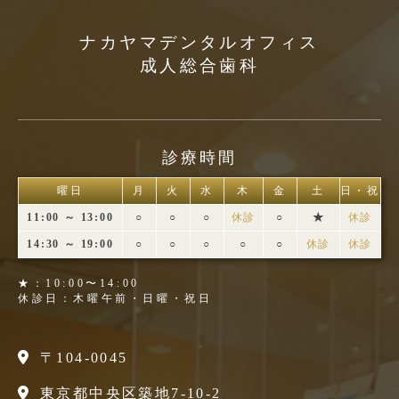
ナカヤマデンタルオフィス
成人総合歯科
診療時間
曜日
月
火
水
木
金
土
日・祝
11:00 ～ 13:00
○
○
○
休診
○
★
休診
14:30 ～ 19:00
○
○
○
○
○
休診
休診
★：10:00〜14:00
休診日：木曜午前・日曜・祝日
〒104-0045
東京都中央区築地7-10-2