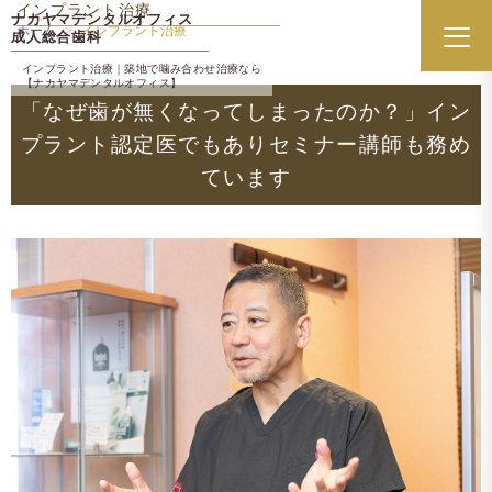
インプラント治療
ナカヤマデンタルオフィス
ホーム
インプラント治療
成人総合歯科
メニ
インプラント治療｜築地で噛み合わせ治療なら
【ナカヤマデンタルオフィス】
「なぜ歯が無くなってしまったのか？」
イン
プラント認定医でもありセミナー講師も務め
ています