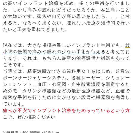
の高いインプラント治療を求め、多くの手術を行いまし
た。しかし痛みや腫れはどうだったろうか。私は痛いこと
が大嫌いです。家族や自分が痛い思いをしたら、、、と考
えると、なるべく痛くない、腫れない治療を短時間で行い
たいと工夫を重ねてきました。
現在では、大きな規模や難しいインプラント手術でも、
最
小限の侵襲で痛みや腫れの少ない手術が行える
と考えてお
ります。それは、もちろん最新の治療設備と機器もあって
こそです。
当院では、精密診断ができる歯科用ＣＴをはじめ、超音波
ボーンサージェリーシステム、各種レーザー、シミュレー
ションソフト、血圧・心電図・血中酸素濃度を測定するた
めのモニタリング機器類などの最新医療機器など、正確で
精密な手術を行うために欠かせない設備や機器類を完備し
ています。
痛みが不安でインプラント治療をためらっているという方
こそ、ぜひ相談ください。
治療費用：400,000円（税別）〜