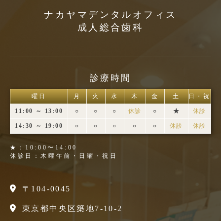
ナカヤマデンタルオフィス
成人総合歯科
診療時間
曜日
月
火
水
木
金
土
日・祝
11:00 ～ 13:00
○
○
○
休診
○
★
休診
14:30 ～ 19:00
○
○
○
○
○
休診
休診
★：10:00〜14:00
休診日：木曜午前・日曜・祝日
〒104-0045
東京都中央区築地7-10-2