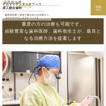
歯周病治療
ナカヤマデンタルオフィス
ホーム
歯周病治療
成人総合歯科
メニ
歯周病治療｜築地で噛み合わせ治療なら
【ナカヤマデンタルオフィス】
重度の方の治療も可能です。
経験豊富な歯科医師、歯科衛生士が、最良と
なる治療方法を提案します