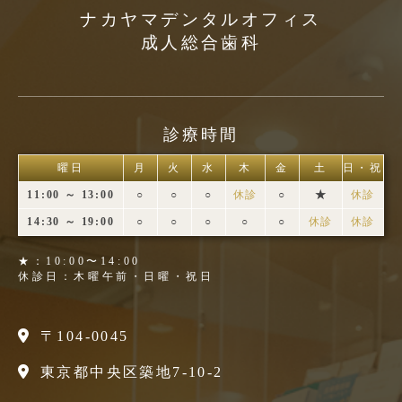
ナカヤマデンタルオフィス
成人総合歯科
診療時間
曜日
月
火
水
木
金
土
日・祝
11:00 ～ 13:00
○
○
○
休診
○
★
休診
14:30 ～ 19:00
○
○
○
○
○
休診
休診
★：10:00〜14:00
休診日：木曜午前・日曜・祝日
〒104-0045
東京都中央区築地7-10-2