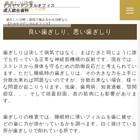
歯ぎしり治療
ナカヤマデンタルオフィス
ホーム
歯ぎしり治療
成人総合歯科
メニ
歯ぎしり治療｜築地で噛み合わせ治療なら
【ナカヤマデンタルオフィス】
良い歯ぎしり、悪い歯ぎしり
歯ぎしりは決して病気ではなく、まばたきと同じように誰
でも行っている正常な神経筋機構の反射です。現在では、
ストレスから身体を守るための防御反応だと考えられてい
ます。ただし睡眠時の歯ぎしりは、その大きな力を上手に
分散出来れば問題ないのですが、分散出来ない場合、様々
な問題が起こりうります。虫歯、歯周病、知覚過敏、顎関
節症、、、そして頭蓋顔面、首の筋肉にも影響がありま
す。
歯ぎしりの検査では、睡眠時に薄いフィルムを歯に被せ、
どの歯に力が掛かっているかを調べます。白く抜けている
所が歯ぎしりで削れている所です。