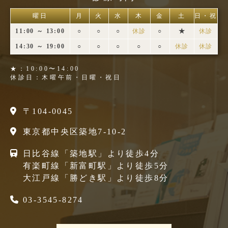
曜日
月
火
水
木
金
土
日・祝
11:00 ～ 13:00
○
○
○
休診
○
★
休診
14:30 ～ 19:00
○
○
○
○
○
休診
休診
★：10:00〜14:00
休診日：木曜午前・日曜・祝日
〒104-0045
東京都中央区築地7-10-2
日比谷線「築地駅」より徒歩4分
有楽町線「新富町駅」より徒歩5分
大江戸線「勝どき駅」より徒歩8分
03-3545-8274